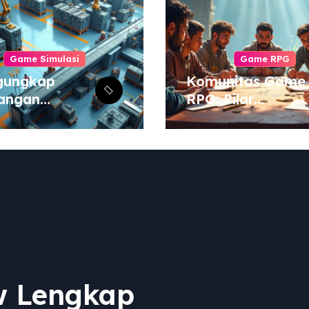
Game Simulasi
Game RPG
gungkap
Komunitas Game
angan
RPG: Pilar
aru dalam
Pengalaman
lator Pabrik
Bermain yang
Otomatisasi
Tak Tergantikan
w Lengkap