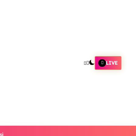
LIVE
si