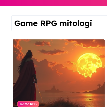
Game RPG mitologi
Game RPG