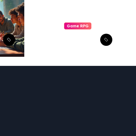
Game RPG
Transformasi
Epik: Menguak
Adaptasi RPG
dari Berbagai
Media ke Video
Game