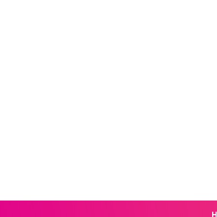
Skip
to
content