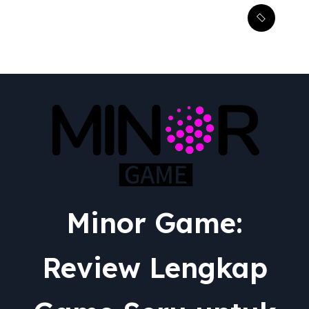
Transformasi Epik:
Menguak Adaptasi RPG
dari Berbagai Media ke
Video Game
Minor Game:
Review Lengkap