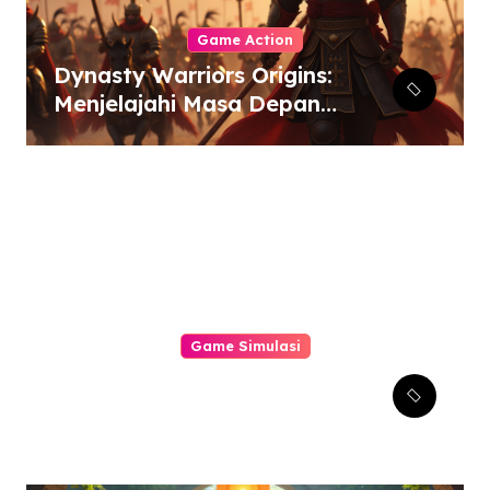
Game Action
Dynasty Warriors Origins:
Menjelajahi Masa Depan
Gemilang Genre Hack-
and-Slash
Game Simulasi
Mengungkap Tantangan
Terbaru dalam Simulator
Pabrik dan Otomatisasi