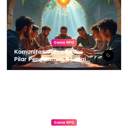
Game RPG
Komunitas Game RPG:
Pilar Pengalaman Bermain
yang Tak Tergantikan
Game RPG