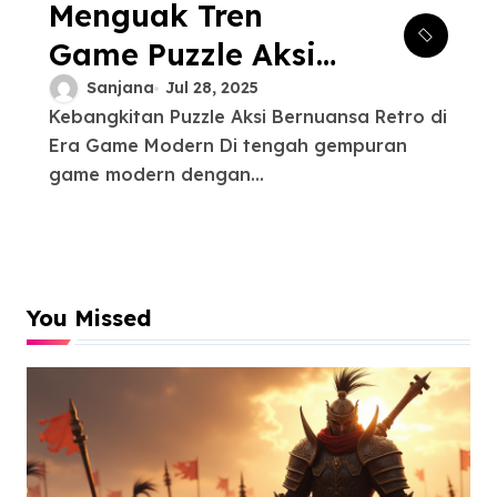
Menguak Tren
Game Puzzle Aksi
Nostalgia:
Sanjana
Jul 28, 2025
Kebangkitan Puzzle Aksi Bernuansa Retro di
Perpaduan Klasik
Era Game Modern Di tengah gempuran
dan Modern yang
game modern dengan...
Menggoda
You Missed