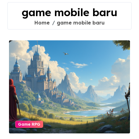
game mobile baru
Home
game mobile baru
Game RPG