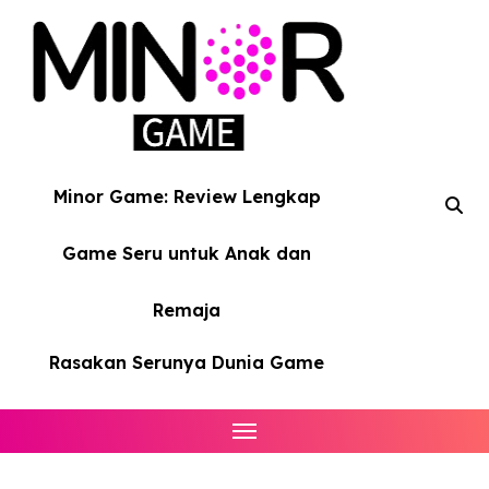
Skip
to
content
Minor Game: Review Lengkap
Game Seru untuk Anak dan
Remaja
Rasakan Serunya Dunia Game