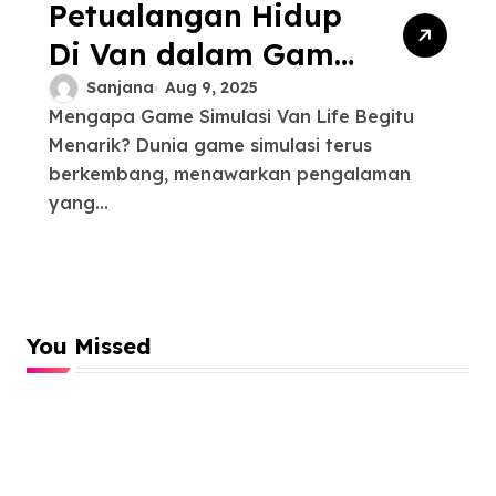
Petualangan Hidup
Di Van dalam Game
Simulasi:
Sanjana
Aug 9, 2025
Mengapa Game Simulasi Van Life Begitu
Kebebasan
Menarik? Dunia game simulasi terus
Nomaden Digital
berkembang, menawarkan pengalaman
yang...
You Missed