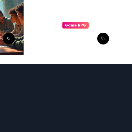
Game RPG
Transformasi
Epik: Menguak
Adaptasi RPG
dari Berbagai
Media ke Video
Game