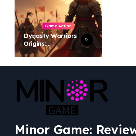
Game Action
Dynasty Warriors
Men
Origins:
Tant
Menjelajahi Masa
Terb
Depan Gemilang
Simu
Genre Hack-and-
dan 
Slash
Minor Game: Revie