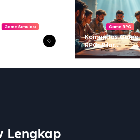
Game Simulasi
Game RPG
gungkap
Komunitas Game
angan
RPG: Pilar
aru dalam
Pengalaman
lator Pabrik
Bermain yang
Otomatisasi
Tak Tergantikan
w Lengkap