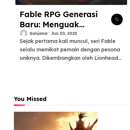
Fable RPG Generasi
Baru: Menguak
Potensi dan
Sanjana
Jun 30, 2025
Sejak pertama kali muncul, seri Fable
Harapan di Horizon
selalu memikat pemain dengan pesona
Gaming
uniknya. Dikembangkan oleh Lionhead...
You Missed