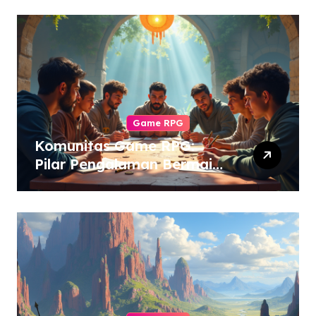
Game RPG
Komunitas Game RPG:
Pilar Pengalaman Bermain
yang Tak Tergantikan