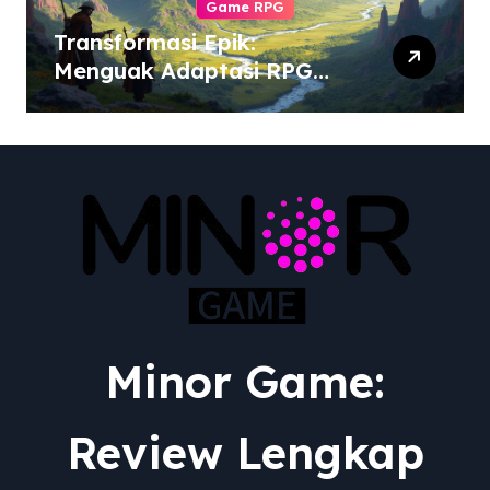
Game RPG
Transformasi Epik:
Menguak Adaptasi RPG
dari Berbagai Media ke
Video Game
Minor Game:
Review Lengkap