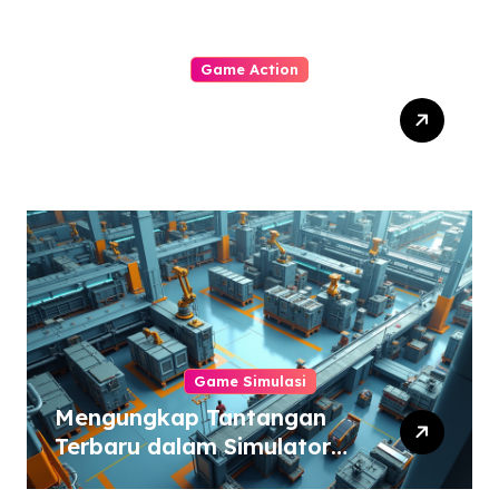
Game Action
Dynasty Warriors Origins:
Menjelajahi Masa Depan
Gemilang Genre Hack-
and-Slash
Game Simulasi
Mengungkap Tantangan
Terbaru dalam Simulator
Pabrik dan Otomatisasi