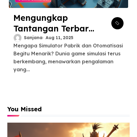
Mengungkap
Tantangan Terbaru
dalam Simulator
Sanjana
Aug 11, 2025
Mengapa Simulator Pabrik dan Otomatisasi
Pabrik dan
Begitu Menarik? Dunia game simulasi terus
Otomatisasi
berkembang, menawarkan pengalaman
yang...
You Missed