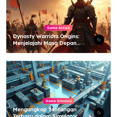
Game Action
Dynasty Warriors Origins:
Menjelajahi Masa Depan
Gemilang Genre Hack-
and-Slash
Game Simulasi
Mengungkap Tantangan
Terbaru dalam Simulator