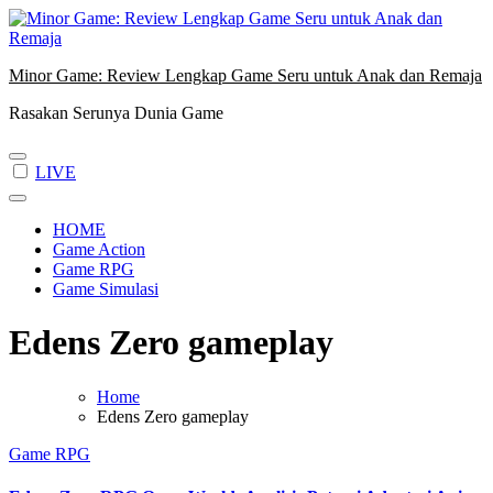
Skip
to
content
Minor Game: Review Lengkap Game Seru untuk Anak dan Remaja
Rasakan Serunya Dunia Game
LIVE
HOME
Game Action
Game RPG
Game Simulasi
Edens Zero gameplay
Home
Edens Zero gameplay
Game RPG