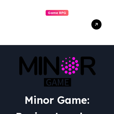
Game RPG
Transformasi Epik:
Menguak Adaptasi RPG
dari Berbagai Media ke
Video Game
Minor Game: