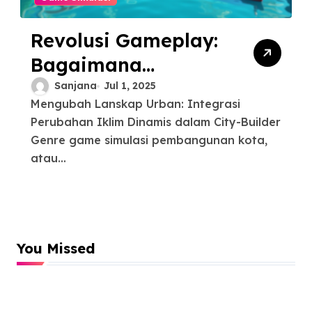
Revolusi Gameplay:
Bagaimana
Perubahan Iklim
Sanjana
Jul 1, 2025
Mengubah Lanskap Urban: Integrasi
Mengubah Game
Perubahan Iklim Dinamis dalam City-Builder
Simulasi
Genre game simulasi pembangunan kota,
Manajemen Kota
atau...
You Missed