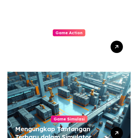
Game Action
Dynasty Warriors Origins:
Menjelajahi Masa Depan
Gemilang Genre Hack-
and-Slash
Game Simulasi
Mengungkap Tantangan
Terbaru dalam Simulator