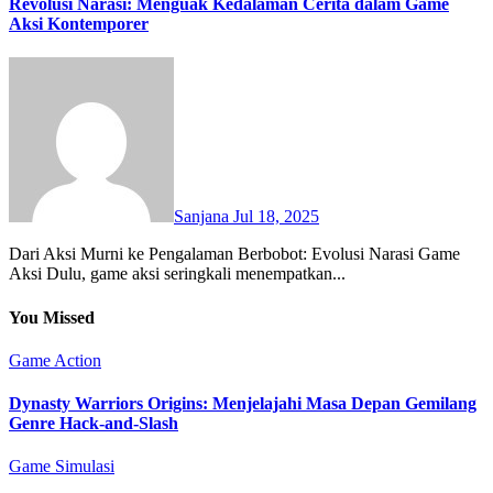
Revolusi Narasi: Menguak Kedalaman Cerita dalam Game
Aksi Kontemporer
Sanjana
Jul 18, 2025
Dari Aksi Murni ke Pengalaman Berbobot: Evolusi Narasi Game
Aksi Dulu, game aksi seringkali menempatkan...
You Missed
Game Action
Dynasty Warriors Origins: Menjelajahi Masa Depan Gemilang
Genre Hack-and-Slash
Game Simulasi