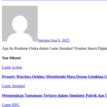
Sanjana
Aug 6, 2025
Apa Itu Realisme Fisika dalam Game Simulasi? Pondasi Imersi Digita
You Missed
Game Action
Dynasty Warriors Origins: Menjelajahi Masa Depan Gemilang 
Game Simulasi
Mengungkap Tantangan Terbaru dalam Simulator Pabrik dan O
Game RPG