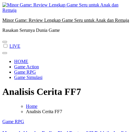
Skip
to
content
Minor Game: Review Lengkap Game Seru untuk Anak dan Remaja
Rasakan Serunya Dunia Game
LIVE
HOME
Game Action
Game RPG
Game Simulasi
Analisis Cerita FF7
Home
Analisis Cerita FF7
Game RPG