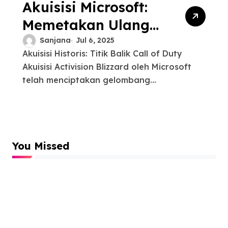
Akuisisi Microsoft:
Memetakan Ulang
Masa Depan Call of
Sanjana
Jul 6, 2025
Akuisisi Historis: Titik Balik Call of Duty
Duty di Era Baru
Akuisisi Activision Blizzard oleh Microsoft
Gaming
telah menciptakan gelombang...
You Missed