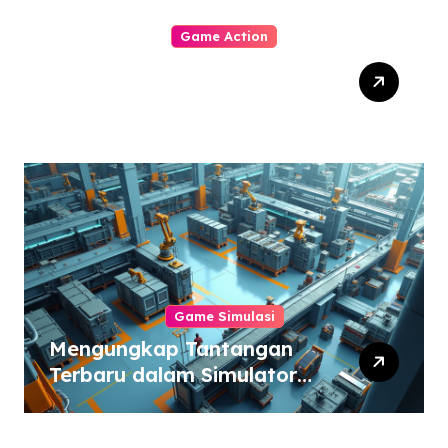
Game Action
Dynasty Warriors Origins:
Menjelajahi Masa Depan
Gemilang Genre Hack-
and-Slash
Game Simulasi
Mengungkap Tantangan
Terbaru dalam Simulator
Pabrik dan Otomatisasi