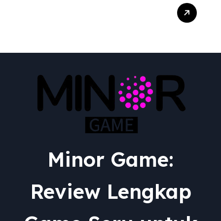
Transformasi Epik:
Menguak Adaptasi RPG
dari Berbagai Media ke
Video Game
Minor Game:
Review Lengkap