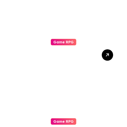
Game RPG
Komunitas Game RPG:
Pilar Pengalaman Bermain
yang Tak Tergantikan
Game RPG