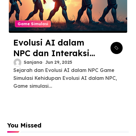
Game Simulasi
Evolusi AI dalam
NPC dan Interaksi
Pemain di Game
Sanjana
Jun 29, 2025
Sejarah dan Evolusi AI dalam NPC Game
Kehidupan
Simulasi Kehidupan Evolusi AI dalam NPC,
Game simulasi...
You Missed