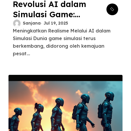
Revolusi AI dalam
Simulasi Game:
Realisme dan
Sanjana
Jul 19, 2025
Meningkatkan Realisme Melalui AI dalam
Adaptasi Gameplay
Simulasi Dunia game simulasi terus
Masa Depan
berkembang, didorong oleh kemajuan
pesat...