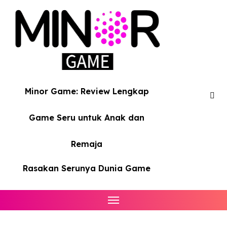
Skip
to
content
Minor Game: Review Lengkap
Game Seru untuk Anak dan
Remaja
Rasakan Serunya Dunia Game