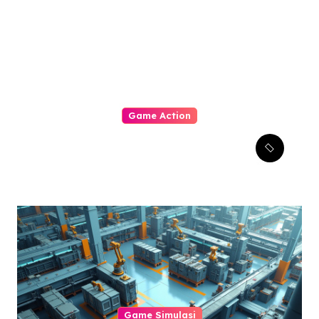
Game Action
Dynasty Warriors Origins:
Menjelajahi Masa Depan
Gemilang Genre Hack-
and-Slash
Game Simulasi