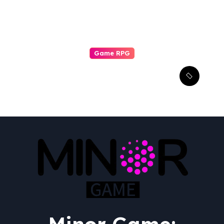
Game RPG
Transformasi Epik:
Menguak Adaptasi RPG
dari Berbagai Media ke
Video Game