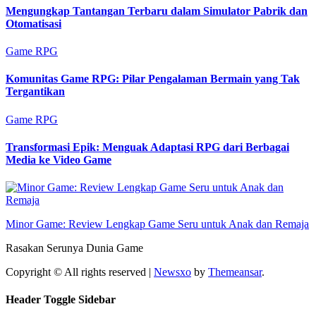
Mengungkap Tantangan Terbaru dalam Simulator Pabrik dan
Otomatisasi
Game RPG
Komunitas Game RPG: Pilar Pengalaman Bermain yang Tak
Tergantikan
Game RPG
Transformasi Epik: Menguak Adaptasi RPG dari Berbagai
Media ke Video Game
Minor Game: Review Lengkap Game Seru untuk Anak dan Remaja
Rasakan Serunya Dunia Game
Copyright © All rights reserved
|
Newsxo
by
Themeansar
.
Header Toggle Sidebar