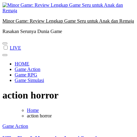
Skip
to
content
Minor Game: Review Lengkap Game Seru untuk Anak dan Remaja
Rasakan Serunya Dunia Game
LIVE
HOME
Game Action
Game RPG
Game Simulasi
action horror
Home
action horror
Game Action