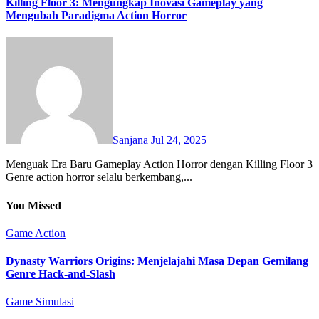
Killing Floor 3: Mengungkap Inovasi Gameplay yang
Mengubah Paradigma Action Horror
Sanjana
Jul 24, 2025
Menguak Era Baru Gameplay Action Horror dengan Killing Floor 3
Genre action horror selalu berkembang,...
You Missed
Game Action
Dynasty Warriors Origins: Menjelajahi Masa Depan Gemilang
Genre Hack-and-Slash
Game Simulasi